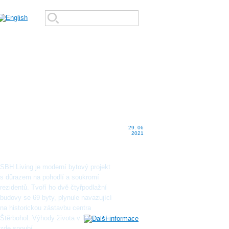
Výstavba rezidenčního
29. 06
2021
projektu SBH Living byla
zahájena
SBH Living je moderní bytový projekt
s důrazem na pohodlí a soukromí
rezidentů. Tvoří ho dvě čtyřpodlažní
budovy se 69 byty, plynule navazující
na historickou zástavbu centra
Štěrbohol. Výhody života v Praze se
zde snoubí...